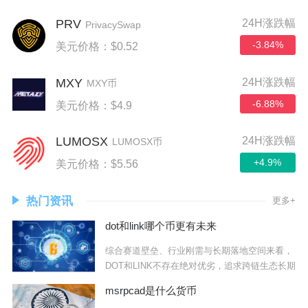
PRV
24H涨跌幅
PrivacySwap
-3.84%
美元价格：$0.52
MXY
24H涨跌幅
MXY币
-6.88%
美元价格：$4.9
LUMOSX
24H涨跌幅
LUMOSX币
+4.9%
美元价格：$5.56
热门资讯
更多+
dot和link哪个币更有未来
综合赛道壁垒、行业刚需与长期落地空间来看，
DOT和LINK不存在绝对优劣，追求跨链生态长期
msrpcad是什么货币