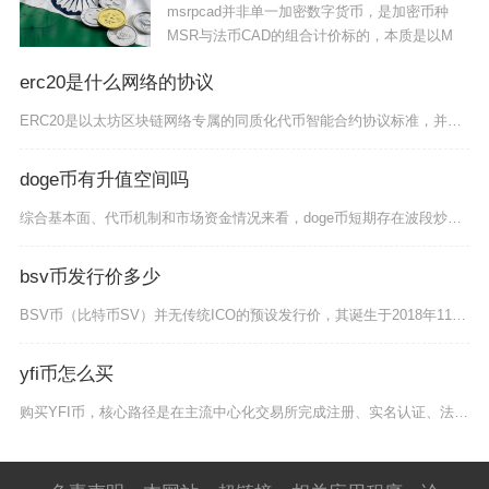
msrpcad并非单一加密数字货币，是加密币种
MSR与法币CAD的组合计价标的，本质是以M
erc20是什么网络的协议
ERC20是以太坊区块链网络专属的同质化代币智能合约协议标准，并非独立公链，是以太坊生态最
doge币有升值空间吗
综合基本面、代币机制和市场资金情况来看，doge币短期存在波段炒作升值机会，但长期升值空间
bsv币发行价多少
BSV币（比特币SV）并无传统ICO的预设发行价，其诞生于2018年11月比特币现金（BC
yfi币怎么买
购买YFI币，核心路径是在主流中心化交易所完成注册、实名认证、法币充值或加密货币转入，再通