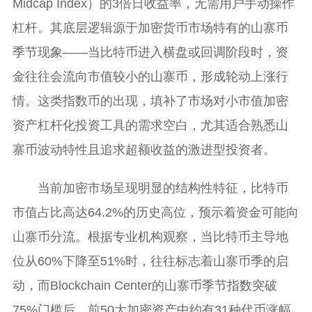
Midcap Index）的3倍日收益率，无需用户手动操作
杠杆。其底层逻辑源于加密货币市场特有的山寨币
季节现象——当比特币进入横盘或回调阶段时，资
金往往会流向市值较小的山寨币，形成轮动上涨行
情。这类指数币的出现，填补了市场对小市值加密
资产杠杆化投资工具的需求空白，尤其适合熟悉山
寨币波动特性且追求超额收益的激进型投资者。
当前加密市场呈现明显的结构性特征，比特币
市值占比高达64.2%的历史高位，预示着资金可能向
山寨币分流。根据专业机构观察，当比特币主导地
位从60%下降至51%时，往往标志着山寨币季的启
动，而Blockchain Center的山寨币季节指数突破
75%门槛后，前50大加密资产中约有31种代币涨幅