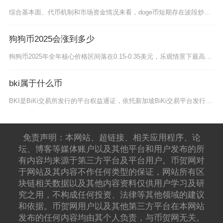
综合基本面、代币机制和市场资金情况来看，doge币短期存在波段炒作升值机会，但长期升值空间
狗狗币2025会涨到多少
狗狗币2025年全年核心价格区间落在0.15-0.35美元，乐观情景下最高触及0.48美元
bki属于什么币
BKI是BiKi交易所发行的平台权益通证，依托新加坡BiKi交易平台发行，属于中心化交易所
免责声明：本网站、超链接、相关应用程序、论
坛、博客等媒体账户以及其他平台和用户发布的所
有内容均来源于第三方平台及平台用户。币贺网对
于网站及其内容不作任何类型的保证，网站所有区
块链相关数据以及其他内容资料仅供用户学习及研
究之用，不构成任何投资、法律等其他领域的建议
和依据。币贺网用户以及其他第三方平台在本网站
发布的任何内容均由其个人负责，与币贺网无关。