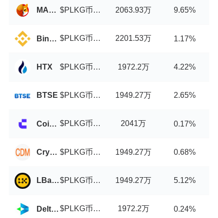
$PLKG币/USDT
2063.93万
MARSWAP
9.65%
$PLKG币/USDT
2201.53万
Binance
1.17%
$PLKG币/USDT
1972.2万
HTX
4.22%
$PLKG币/USDT
1949.27万
BTSE
2.65%
$PLKG币/USDT
2041万
Coinw
0.17%
$PLKG币/USDT
1949.27万
CryptoDerivatives
0.68%
$PLKG币/USDT
1949.27万
LBank
5.12%
$PLKG币/USDT
1972.2万
Delta Exchange
0.24%