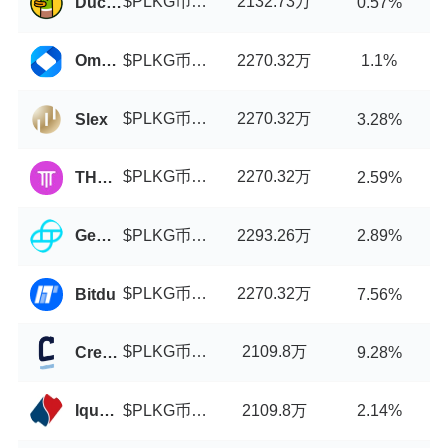
$PLKG币/USDT
2132.73万
DuckSwap
0.57%
$PLKG币/USDT
2270.32万
Omgfin
1.1%
$PLKG币/USDT
2270.32万
Slex
3.28%
$PLKG币/USDT
2270.32万
THENA FUSION
2.59%
$PLKG币/USDT
2293.26万
Gemini
2.89%
$PLKG币/USDT
2270.32万
Bitdu
7.56%
$PLKG币/USDT
2109.8万
CredoEx
9.28%
$PLKG币/USDT
2109.8万
Iquant
2.14%