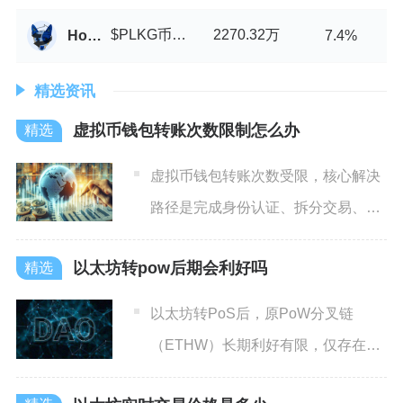
$PLKG币/USDT
2270.32万
HowSwap
7.4%
精选资讯
虚拟币钱包转账次数限制怎么办
虚拟币钱包转账次数受限，核心解决
路径是完成身份认证、拆分交易、切
换链网络、提升账户安全等级
以太坊转pow后期会利好吗
以太坊转PoS后，原PoW分叉链
（ETHW）长期利好有限，仅存在阶
段性、局部性机会，难以形