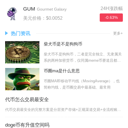
GUM
24H涨跌幅
Gourmet Galaxy
-0.63%
美元价格：$0.0052
热门资讯
更多+
柴犬币是不是狗狗币
柴犬币不是狗狗币，二者是完全独立、无隶属关
系的两种加密货币，仅同属meme币赛道且都以
柴犬
币圈ma是什么意思
币圈MA即移动平均线（MovingAverage），也
简称均线，是币圈交易中最基础、最常用
代币怎么交易最安全
代币交易最安全的完整方案是分层资产存储+正规渠道交易+全流程账户防护+链上操作规范，四套体
doge币有升值空间吗