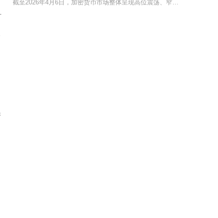
截至2026年4月6日，加密货币市场整体呈现高位震荡、窄幅整理的态势，比特币在66,000
付
极
保