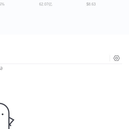
65%
62.07亿
$8.63