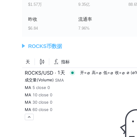
$1.57万
9.35亿
88.
昨收
流通率
$6.84
7.96%
ROCKS币数据