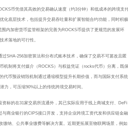
OCKS币凭借其高效的交易确认速度（约3分钟）和低成本的跨境支
优化底层技术，包括提升交易吞吐量和扩展智能合约功能，同时积
范围内加密货币监管框架的完善为ROCKS币提供了更规范的发展环
技术落地的可行性。
通过SHA-256加密算法和分布式账本技术，确保了交易不可篡改且匿
机制将支付媒介（ROCKS）与权益凭证（rocks代币）分离，既
%的代币预设销毁机制通过通缩模型提升长期价值，而与国际支付系统
用潜力，可压缩90%以上的传统跨境交易时间。
投资标的在31家交易所流通外，其已实际应用于线上商城支付、DeFi
过与商业银行的CIPS接口开发，支持企业跨境工资代发和供应链金融
收缴纳、公共事业缴费等解决方案。近期更拓展至物联网场景，例如