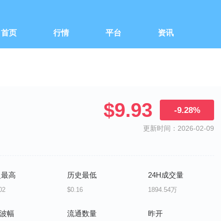
首页
行情
平台
资讯
$9.93
-9.28%
更新时间：2026-02-09
史最高
历史最低
24H成交量
02
$0.16
1894.54万
H波幅
流通数量
昨开