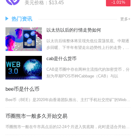
-1.01%
美元价格：$13.45
热门资讯
更多+
以太坊以后的行情走势如何
以太坊后续整体将呈现先低位震荡筑底、中期逐
步回暖、下半年有望走出趋势性上行的走势，短
期大概
cab是什么货币
CAB是币圈中存在两种主流指代的加密货币，分
别为早期POS币种Cabbage（CAB）与以
bee币是什么币
Bee币（BEE）是2020年由香港团队推出、主打“手机社交挖矿”的Web3项目代币，目前
币圈熊市一般多久开始交易
币圈熊市一般在牛市高点后的12-24个月进入筑底期，此时是适合开始分批交易布局的阶段，而完