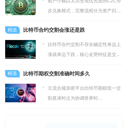
散户小额以太坊变现优先选用C2C分
步兑换模式，完整流程分为资产归
集、现货换稳定币、点对点卖
比特币合约交割会涨还是跌
比特币合约交割不存在确定性单边上
涨或单边下跌，核心走势特征是交割
周期内波动率抬升、价格震荡
比特币期权交割准确时间多久
主流合规加密平台比特币期权统一交
割基准时点为协调世界时
08:00（UTC），换算北京时间为