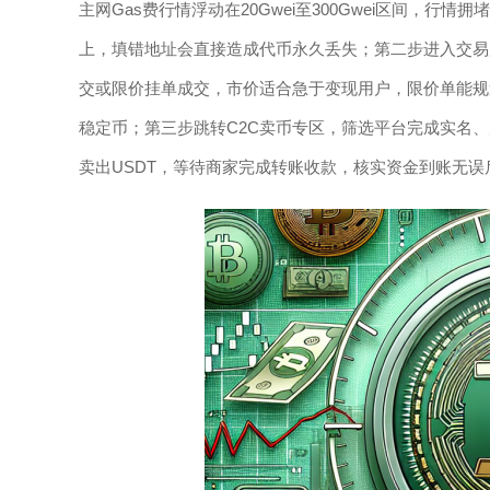
主网Gas费行情浮动在20Gwei至300Gwei区间，行
上，填错地址会直接造成代币永久丢失；第二步进入交易所
交或限价挂单成交，市价适合急于变现用户，限价单能规
稳定币；第三步跳转C2C卖币专区，筛选平台完成实名、
卖出USDT，等待商家完成转账收款，核实资金到账无