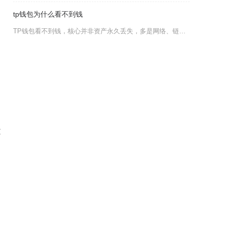
tp钱包为什么看不到钱
TP钱包看不到钱，核心并非资产永久丢失，多是网络、链切换、代币未添加、钱包同步或版本问题导
过