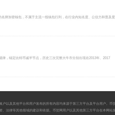
认的名牌加密钱包，不属于主流一线钱包行列，在行业内知名度、公信力和普及度
律，锚定比特币减半节点，历史三次完整大牛市分别出现在2013年、2017
账户以及其他平台和用户发布的所有内容均来源于第三方平台及平台用户。币
资、法律等其他领域的建议和依据。币贺网用户以及其他第三方平台在本网站