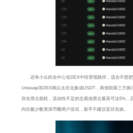
还有小众的去中心化DEX中转变现路径，适合不想
Uniswap等DEX将以太坊兑换成USDT，再借助第三
存在滑点损耗，流动性不足的交易池滑点最高可达5%，
内仅极少数资深币圈用户尝试，新手不建议盲目实操。