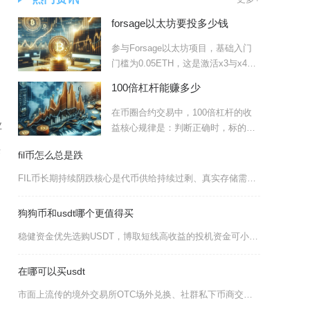
forsage以太坊要投多少钱
参与Forsage以太坊项目，基础入门
门槛为0.05ETH，这是激活x3与x4两
个基础矩阵
100倍杠杆能赚多少
在币圈合约交易中，100倍杠杆的收
业
益核心规律是：判断正确时，标的价
格每波动1%，即可获得1
来
fil币怎么总是跌
划
FIL币长期持续阴跌核心是代币供给持续过剩、真实存储需求严重不足叠加矿工常态化抛压，再叠加
狗狗币和usdt哪个更值得买
稳健资金优先选购USDT，博取短线高收益的投机资金可小仓位配置狗狗币，二者没有统一的最优买
在哪可以买usdt
市面上流传的境外交易所OTC场外兑换、社群私下币商交易、线下现金兑换、匿名转账换币等所谓购