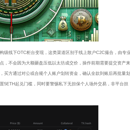
构级线下OTC柜台变现，这类渠道区别于线上散户C2C撮合，由专
点，不会因为大额砸盘压低以太坊成交价，操作前期需要提交资产
，买方通过对公或合规个人账户划转资金，确认全款到账后再批量
置5ETH起兑门槛，同时要警惕私下无担保个人场外交易，非平台担