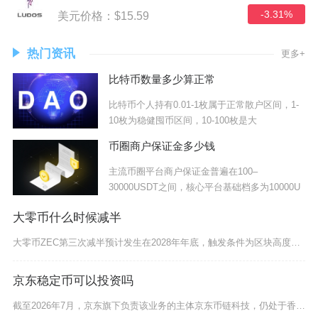
-3.31%
美元价格：$15.59
热门资讯
更多+
比特币数量多少算正常
比特币个人持有0.01-1枚属于正常散户区间，1-
10枚为稳健囤币区间，10-100枚是大
币圈商户保证金多少钱
主流币圈平台商户保证金普遍在100–
30000USDT之间，核心平台基础档多为10000U
大零币什么时候减半
大零币ZEC第三次减半预计发生在2028年年底，触发条件为区块高度达到4406400，按照
京东稳定币可以投资吗
截至2026年7月，京东旗下负责该业务的主体京东币链科技，仍处于香港金管局稳定币沙盒测试阶