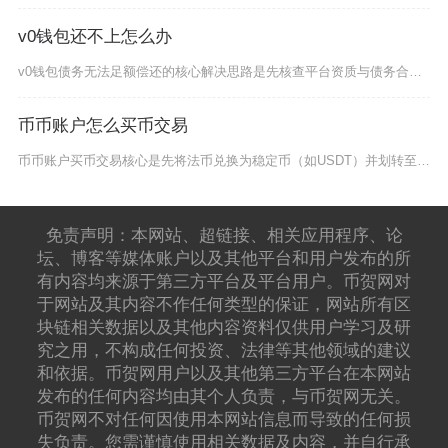
v0钱包还不上怎么办
v0钱包债务无法足额偿还的核心解决思路是先核查平台资质与债务合规性，再主动协商调整还款方案
币币账户怎么买币交易
币币账户买币交易核心是先将法币兑换为稳定币（如USDT）并划转至币币账户，再在现货交易区选
免责声明：本网站、超链接、相关应用程序、论
坛、博客等媒体账户以及其他平台和用户发布的所
有内容均来源于第三方平台及平台用户。币贺网对
于网站及其内容不作任何类型的保证，网站所有区
块链相关数据以及其他内容资料仅供用户学习及研
究之用，不构成任何投资、法律等其他领域的建议
和依据。币贺网用户以及其他第三方平台在本网站
发布的任何内容均由其个人负责，与币贺网无关。
币贺网不对任何因使用本网站信息而导致的任何损
失负责。您需谨慎使用相关数据及内容，并自行承