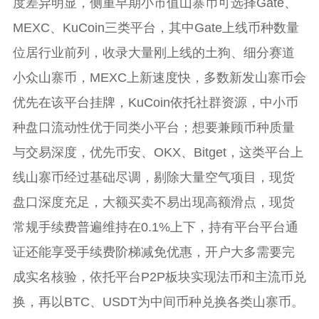
度差异明显，侧重早期小市值山寨币可选择Gate、
MEXC、KuCoin三类平台，其中Gate上线币种数量
位居行业前列，收录大量刚上线的土狗、细分赛道
小众山寨币，MEXC上新速度快，多数新发山寨币会
优先在该平台挂牌，KuCoin依托社群资源，中小币
种盘口流动性优于同类小平台；想要兼顾币种质量
与交易深度，优先币安、OKX、Bitget，这类平台上
线山寨币经过基础尽调，剔除大量空气项目，现货
盘口深度充足，大额买卖不易出现高额滑点，现货
常规手续费普遍维持在0.1%上下，持有平台平台通
证还能享受手续费阶梯减免优惠，开户大多需要完
成实名核验，依托平台P2P板块实现法币和主流币兑
换，再以BTC、USDT为中间币种兑换各类山寨币。