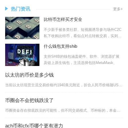
热门资讯
更多+
比特币怎样买才安全
不少新手被各类社群、短视频诱导参与场外C2C
私下收购比特币，看似点对点转账交易，实则暗
藏极
什么钱包支持shib
支持SHIB的钱包涵盖硬件、软件、浏览器扩展
及链上原生钱包，主流选择包括MetaMask、
以太坊的币价是多少钱
当前以太坊现货主流交易价格约1940美元附近，折合人民币价格随USDT汇率实时浮动，24小
币圈会不会把钱跌没了
币圈资金存在彻底跌没的可能性，但不同交易模式、币种标的，本金归零的概率与触发条件差异悬殊，
ach币和cfx币哪个更有潜力