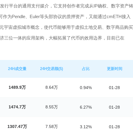
FT发行平台的通用支付媒介，它支持创作者完成从IP确权、数字资产
作为Pendle、Euler等头部协议的质押资产，又能通过cmETH接入
发的跨元宇宙虚拟城市概念，使代币能够用于虚拟土地交易、数字商品购买
宙经济三位一体的应用架构，大幅拓展了代币的效用边界，目前已在
24H成交量
24H交易额($)
占比
更新时间
1489.9万
8.64万
0.94%
01-28
1474.7万
8.55万
6.27%
01-28
1307.47万
7.58万
3.12%
01-28