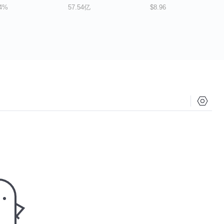
54%
57.54亿
$8.96