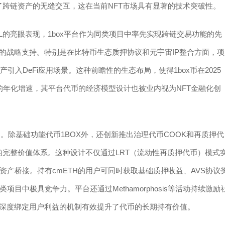
了跨链资产的无缝交互，这在当前NFT市场具有显著的技术突破性。
元TVL的亮眼表现，1box平台作为同类项目中率先实现跨链交易功能的先
投资机构的战略支持。特别是在比特币生态质押协议和元宇宙IP整合方面，项
资产引入DeFi应用场景。这种前瞻性的生态布局，使得1box币在2025
的年化增速，其平台代币的经济模型设计也被业内视为NFT金融化创
制。除基础功能代币1BOX外，还创新推出治理代币COOK和再质押代
的完整价值体系。这种设计不仅通过LRT（流动性再质押代币）模式
资产桥接。持有cmETH的用户可同时获取基础质押收益、AVS协议
中极具竞争力。平台还通过Methamorphosis等活动持续激励
种深度绑定用户利益的机制有效提升了代币的长期持有价值。