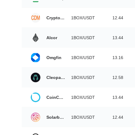
CryptoDerivatives
1BOX/USDT
12.44
Alcor
1BOX/USDT
13.44
Omgfin
1BOX/USDT
13.16
Cleopatra Exchange
1BOX/USDT
12.58
CoinCorner
1BOX/USDT
13.44
Solarbeam
1BOX/USDT
12.44