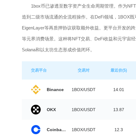
1box币已渗透至数字资产全生命周期管理。作为N
造到二级市场流通的全流程操作。在DeFi领域，1BOX既可
EigenLayer等再质押协议获取额外收益。更平台开
等元界消费场景。这种将NFT交易、DeFi收益和元宇
Solana和以太坊生态形成价值闭环。
交易平台
交易对
最近价($)
Binance
1BOX/USDT
14.01
OKX
1BOX/USDT
13.87
Coinbase
1BOX/USDT
12.3