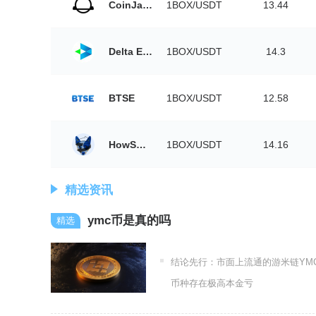
CoinJar Exchange
1BOX/USDT
13.44
Delta Exchange
1BOX/USDT
14.3
BTSE
1BOX/USDT
12.58
HowSwap
1BOX/USDT
14.16
精选资讯
ymc币是真的吗
结论先行：市面上流通的游米链YM
币种存在极高本金亏