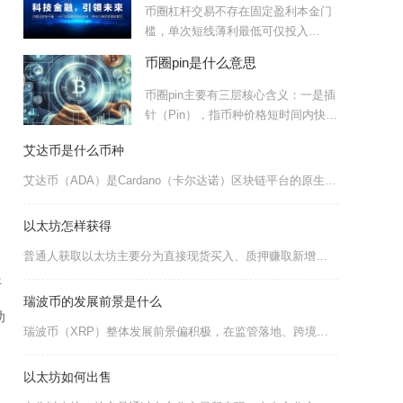
币圈杠杆交易不存在固定盈利本金门
槛，单次短线薄利最低可仅投入
500USDT，想要稳定长期盈
币圈pin是什么意思
币圈pin主要有三层核心含义：一是插
针（Pin），指币种价格短时间内快速
暴涨暴跌后迅速回归
艾达币是什么币种
艾达币（ADA）是Cardano（卡尔达诺）区块链平台的原生加密货币，属于定位为解决早期公
以太坊怎样获得
普通人获取以太坊主要分为直接现货买入、质押赚取新增代币、去中心化链上兑换、生态务工接单以及
开
瑞波币的发展前景是什么
动
瑞波币（XRP）整体发展前景偏积极，在监管落地、跨境支付落地、机构入场与资产代币化四大因素
以太坊如何出售