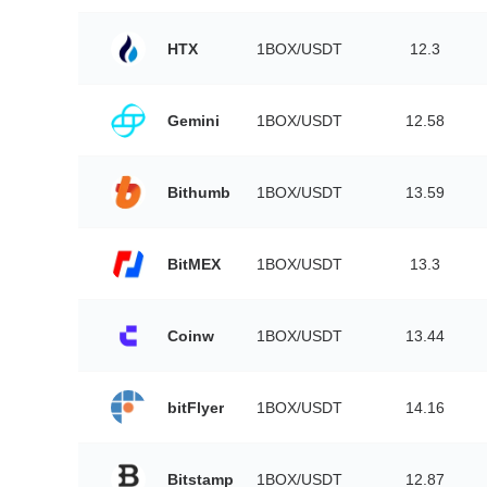
HTX
1BOX/USDT
12.3
Gemini
1BOX/USDT
12.58
Bithumb
1BOX/USDT
13.59
BitMEX
1BOX/USDT
13.3
Coinw
1BOX/USDT
13.44
bitFlyer
1BOX/USDT
14.16
Bitstamp
1BOX/USDT
12.87