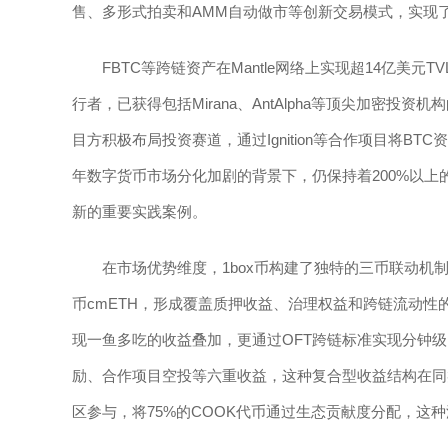
售、多形式拍卖和AMM自动做市等创新交易模式，实现
FBTC等跨链资产在Mantle网络上实现超14亿美
行者，已获得包括Mirana、AntAlpha等顶尖加密
目方积极布局投资赛道，通过Ignition等合作项目将BTC
年数字货币市场分化加剧的背景下，仍保持着200%以上
新的重要实践案例。
在市场优势维度，1box币构建了独特的三币联动机
币cmETH，形成覆盖质押收益、治理权益和跨链流动性
现一鱼多吃的收益叠加，更通过OFT跨链标准实现分钟级
励、合作项目空投等六重收益，这种复合型收益结构在同类项目
区参与，将75%的COOK代币通过生态贡献度分配，这