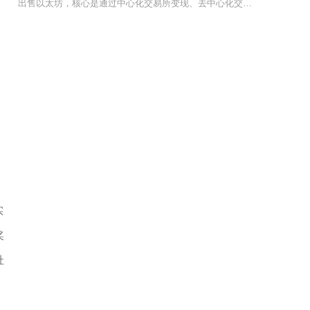
出售以太坊，核心是通过中心化交易所变现、去中心化交易所兑换稳定币或P2P场外交易三种主流路
实
奖
社